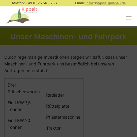
Telefon: +49 (0)25 56 - 256
Email:
info@kippelt-galabau.de
Unser Maschinen- und Fuhrpark
Durch regelmäßige Investitionen sorgen wir dafür, dass unser
Maschinen- und Fuhrpark uns bestmöglich bei unseren
Aufträgen unterstützt.
Drei
Pritschenwagen
Radlader
Ein LKW 7,5
Rüttelplatte
Tonnen
Pflastermaschine
Ein LKW 20
Tonnen
Traktor